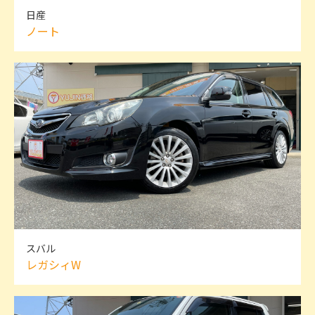
日産
ノート
スバル
レガシィW