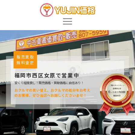
中
古
車
販
販売買取
無料査定
売
福岡市西区女原で営業中
YUJIN
安くて程度良し！販売価格・買取価格に自信あり！
おクルマの買い替え、おクルマの処分をお考え
価
のお客様、
ぜひ当店へお越しくださいませ！
格
(福