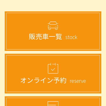
岡
県
福
販売車一覧
岡
stock
市)
オンライン予約
reserve